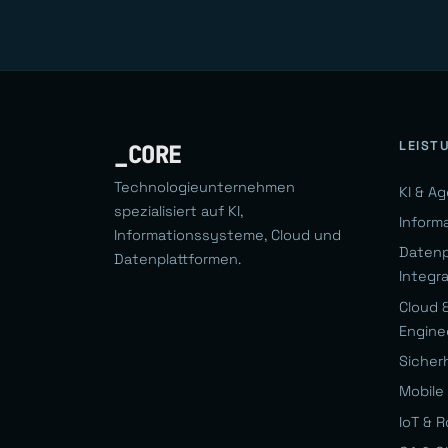
LEIST
_CORE
Technologieunternehmen
KI & A
spezialisiert auf KI,
Inform
Informationssysteme, Cloud und
Datenp
Datenplattformen.
Integr
Cloud &
Engine
Sicher
Mobile 
IoT & R