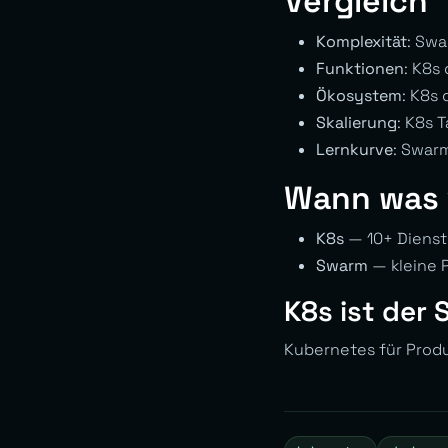
Vergleich
Komplexität
: Sw
Funktionen
: K8s
Ökosystem
: K8s 
Skalierung
: K8s
Lernkurve
: Swar
Wann was
K8s
— 10+ Dienste
Swarm
— kleine P
K8s ist der
Kubernetes für Produk