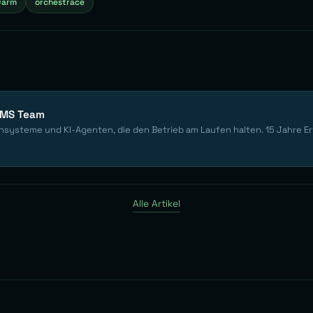
warm
orchestrace
EMS Team
nsysteme und KI-Agenten, die den Betrieb am Laufen halten. 15 Jahre E
Alle Artikel