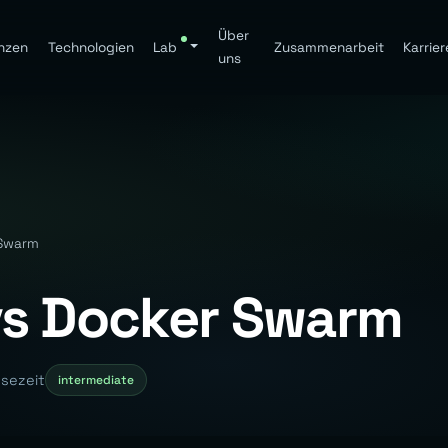
Über
nzen
Technologien
Lab
Zusammenarbeit
Karrier
uns
 Swarm
vs Docker Swarm
esezeit
intermediate