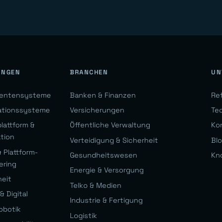
UNGEN
BRANCHEN
UN
gentensysteme
Banken & Finanzen
Re
ationssysteme
Versicherungen
Te
lattform &
Öffentliche Verwaltung
Ko
ation
Verteidigung & Sicherheit
Bl
 Plattform-
Gesundheitswesen
Kn
ering
Energie & Versorgung
heit
Telko & Medien
& Digital
Industrie & Fertigung
obotik
Logistik