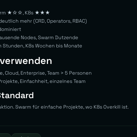
arm ★☆☆, K8s ★★★
 deutlich mehr (CRD, Operators, RBAC)
dominiert
 Tausende Nodes, Swarm Dutzende
m Stunden, K8s Wochen bis Monate
 verwenden
, Cloud, Enterprise, Team > 5 Personen
rojekte, Einfachheit, einzelnes Team
 Standard
tion. Swarm für einfache Projekte, wo K8s Overkill ist.