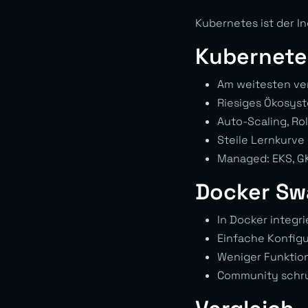
Kubernetes ist der I
Kubernete
Am weitesten ver
Riesiges Ökosyst
Auto-Scaling, Rol
Steile Lernkurve
Managed: EKS, G
Docker S
In Docker integri
Einfache Konfig
Weniger Funktion
Community schr