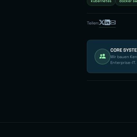
kubernetes
docker s
Teilen:
CORE SYST
Wir bauen Ker
Enterprise-IT.