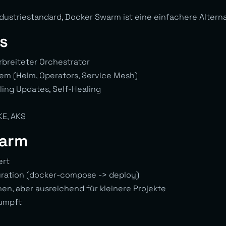
ndustriestandard, Docker Swarm ist eine einfachere Alterna
s
breiteter Orchestrator
em (Helm, Operators, Service Mesh)
ling Updates, Self-Healing
KE, AKS
warm
ert
uration (docker-compose -> deploy)
en, aber ausreichend für kleinere Projekte
umpft