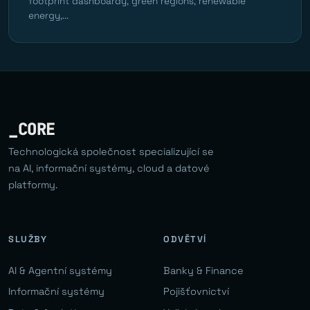
footprint dashboardy, green regions, renewable
energy,...
_CORE
Technologická společnost specializující se
na AI, informační systémy, cloud a datové
platformy.
SLUŽBY
ODVĚTVÍ
AI & Agentní systémy
Banky & Finance
Informační systémy
Pojišťovnictví