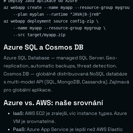
# Deploy Java aplikace do Azure

az webapp create --name myapp --resource-group mygroup 
    --plan myplan --runtime "JAVA|8-jre8"

az webapp deployment source config-zip \

    --name myapp --resource-group mygroup \

Azure SQL a Cosmos DB
Azure SQL Database — managed SQL Server. Geo-
replication, automatic backups, threat detection.
Cosmos DB — globálně distribuovaná NoSQL databáze
s multi-model API (SQL, MongoDB, Cassandra). Zajímavá
pro globální aplikace.
Azure vs. AWS: naše srovnání
IaaS:
AWS EC2 je zralejší, víc instance types. Azure
VM je srovnatelné.
PaaS:
Azure App Service je lepší než AWS Elastic