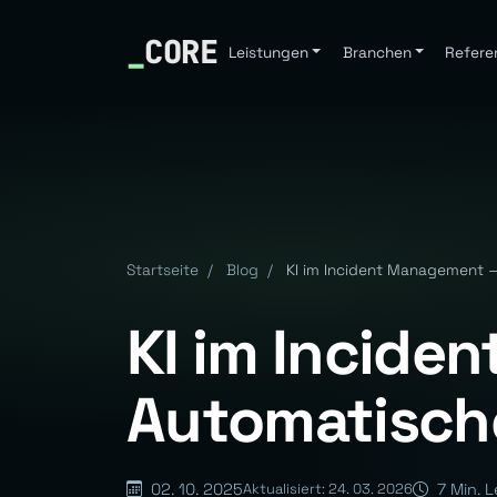
_
CORE
Leistungen
Branchen
Refere
Startseite
/
Blog
/
KI im Incident Management 
KI im Incid
Automatisch
02. 10. 2025
7 Min. L
Aktualisiert: 24. 03. 2026