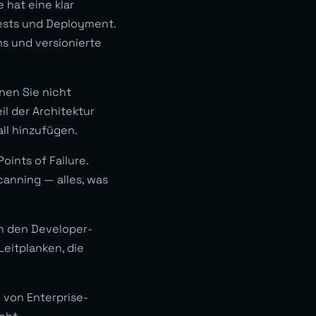
hat eine klar
Tests und Deployment.
ms und versionierte
nen Sie nicht
l der Architektur
ll hinzufügen.
oints of Failure.
canning — alles, was
n den Developer-
Leitplanken, die
von Enterprise-