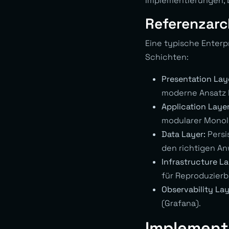
Implementierungen, b
Referenzarc
Eine typische Enter
Schichten:
Presentation Lay
moderne Ansatz 
Application Layer
modularer Monoli
Data Layer:
Persi
den richtigen An
Infrastructure La
für Reproduzierb
Observability Lay
(Grafana).
Implementi