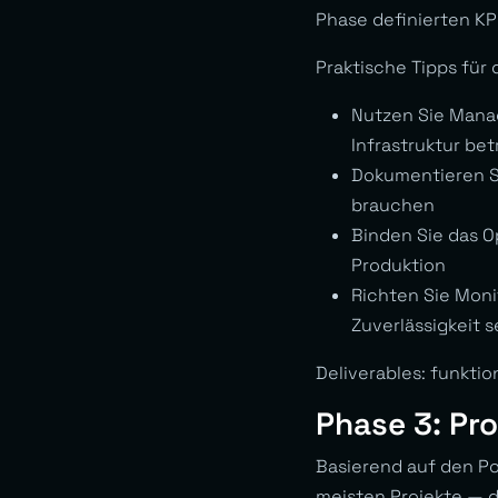
Phase definierten KPI
Praktische Tipps für 
Nutzen Sie Manag
Infrastruktur be
Dokumentieren Si
brauchen
Binden Sie das O
Produktion
Richten Sie Moni
Zuverlässigkeit 
Deliverables: funkti
Phase 3: Pr
Basierend auf den Po
meisten Projekte — d