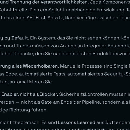
t und Trennung der Verantwortlichkeiten.
Jede Komponente 
 Schnittstelle. Dies ermöglicht unabhängige Entwicklung, 
t das einen API-First-Ansatz, klare Verträge zwischen Tea
ty by Default.
Ein System, das Sie nicht sehen können, kön
ogs und Traces müssen von Anfang an integraler Bestandtei
licher Gedanke, den Sie nach dem ersten Produktionsvorfa
erung alles Wiederholbaren.
Manuelle Prozesse sind Single P
 as Code, automatisierte Tests, automatisiertes Security-S
tun, automatisieren Sie.
s Enabler, nicht als Blocker.
Sicherheitskontrollen müssen i
erden — nicht als Gate am Ende der Pipeline, sondern als 
htige Richtung führen.
 nicht theoretisch. Es sind
Lessons Learned
aus Dutzenden 