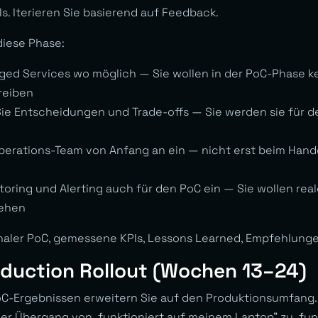
s. Iterieren Sie basierend auf Feedback.
diese Phase:
ed Services wo möglich — Sie wollen in der PoC-Phase k
treiben
e Entscheidungen und Trade-offs — Sie werden sie für d
perations-Team von Anfang an ein — nicht erst beim Hando
toring und Alerting auch für den PoC ein — Sie wollen re
sehen
onaler PoC, gemessene KPIs, Lessons Learned, Empfehlunge
oduction Rollout (Wochen 13–24)
C-Ergebnissen erweitern Sie auf den Produktionsumfang. 
er Übergang von „funktioniert auf meinem Laptop” zu „funk