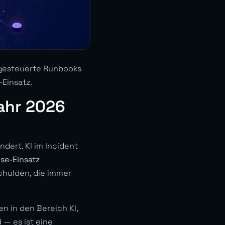
I-gesteuerte Runbooks
-Einsatz.
ahr 2026
dert. KI im Incident
se-Einsatz
Schulden, die immer
en in den Bereich KI,
 — es ist eine