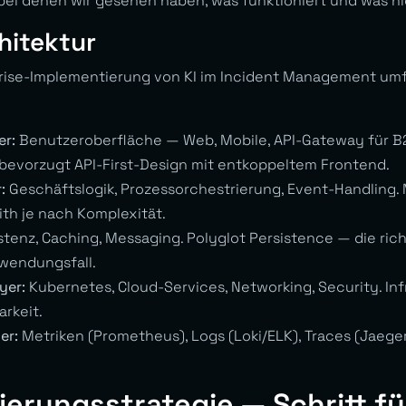
ei denen wir gesehen haben, was funktioniert und was ni
hitektur
prise-Implementierung von KI im Incident Management umf
er:
Benutzeroberfläche — Web, Mobile, API-Gateway für B2
bevorzugt API-First-Design mit entkoppeltem Frontend.
:
Geschäftslogik, Prozessorchestrierung, Event-Handling.
th je nach Komplexität.
stenz, Caching, Messaging. Polyglot Persistence — die ric
wendungsfall.
yer:
Kubernetes, Cloud-Services, Networking, Security. In
arkeit.
er:
Metriken (Prometheus), Logs (Loki/ELK), Traces (Jaeg
erungsstrategie — Schritt für