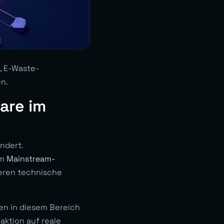
, E-Waste-
en.
are im
ndert.
um
Mainstream-
ieren technische
en in diesem Bereich
aktion auf reale