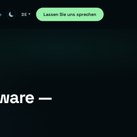
Lassen Sie uns sprechen
e
DE
dware —