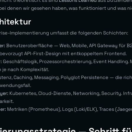
 nicht theoretisch. Es sind
Lessons Learned
aus Dutzenden 
ei denen wir gesehen haben, was funktioniert und was ni
hitektur
prise-Implementierung umfasst die folgenden Schichten:
er:
Benutzeroberfläche — Web, Mobile, API Gateway für B2
bevorzugt API-First-Design mit entkoppeltem Frontend.
:
Geschäftslogik, Prozessorchestrierung, Event Handling. 
 je nach Komplexität.
stenz, Caching, Messaging. Polyglot Persistence — die ric
wendungsfall.
yer:
Kubernetes, Cloud-Dienste, Networking, Security. Inf
arkeit.
er:
Metriken (Prometheus), Logs (Loki/ELK), Traces (Jaeg
erungsstrategie — Schritt für