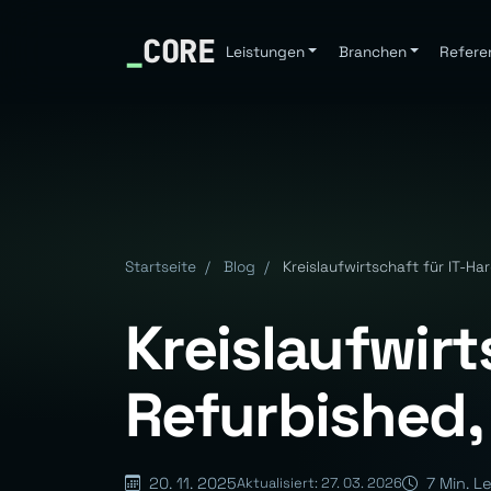
_
CORE
Leistungen
Branchen
Refere
Startseite
/
Blog
/
Kreislaufwirtschaft für IT-H
Kreislaufwir
Refurbished,
20. 11. 2025
7 Min. L
Aktualisiert: 27. 03. 2026