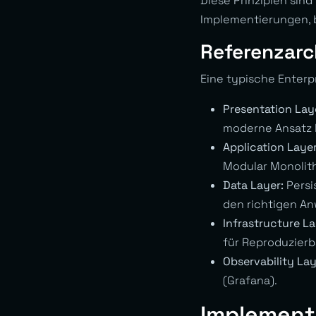
Diese Prinzipien sind
Implementierungen, b
Referenzarc
Eine typische Enter
Presentation Lay
moderne Ansatz 
Application Layer
Modular Monolith
Data Layer:
Persi
den richtigen An
Infrastructure La
für Reproduzierb
Observability Lay
(Grafana).
Implementi