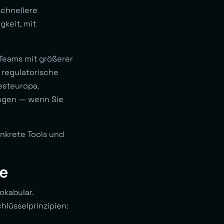
chnellere
keit, mit
Teams mit größerer
 regulatorische
esteuropa.
ungen — wenn Sie
nkrete Tools und
e
okabular.
lüsselprinzipien: