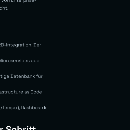
von Enterprise-
cht.
B-Integration. Der
Microservices oder
htige Datenbank für
rastructure as Code
er/Tempo), Dashboards
 Schritt