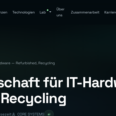
Über
nzen
Technologien
Lab
Zusammenarbeit
Karrier
uns
ardware — Refurbished, Recycling
tschaft für IT-Har
 Recycling
esezeit
CORE SYSTEMS
ai