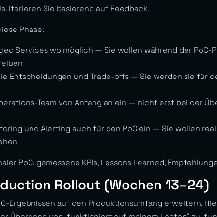
s. Iterieren Sie basierend auf Feedback.
diese Phase:
ged Services wo möglich — Sie wollen während der PoC-P
treiben
e Entscheidungen und Trade-offs — Sie werden sie für d
perations-Team von Anfang an ein — nicht erst bei der Üb
toring und Alerting auch für den PoC ein — Sie wollen re
sehen
onaler PoC, gemessene KPIs, Lessons Learned, Empfehlungen
oduction Rollout (Wochen 13–24)
C-Ergebnissen auf den Produktionsumfang erweitern. Hier
er Übergang von „funktioniert auf meinem Laptop” zu „funk