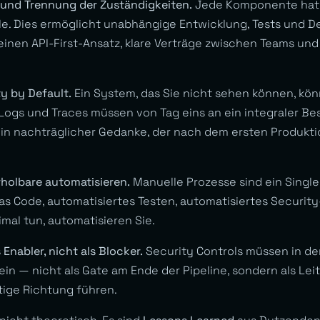
t und Trennung der Zuständigkeiten.
Jede Komponente hat e
lle. Dies ermöglicht unabhängige Entwicklung, Tests und D
einen API-First-Ansatz, klare Verträge zwischen Teams und
ty by Default.
Ein System, das Sie nicht sehen können, kön
 Logs und Traces müssen von Tag eins an ein integraler Bes
ein nachträglicher Gedanke, der nach dem ersten Produkti
erholbare automatisieren.
Manuelle Prozesse sind ein Single 
 as Code, automatisiertes Testen, automatisiertes Security
mal tun, automatisieren Sie.
s Enabler, nicht als Blocker.
Security Controls müssen in de
ein — nicht als Gate am Ende der Pipeline, sondern als Lei
htige Richtung führen.