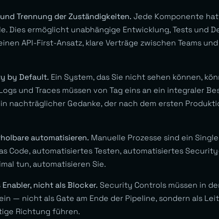
t und Trennung der Zuständigkeiten.
Jede Komponente hat e
lle. Dies ermöglicht unabhängige Entwicklung, Tests und D
einen API-First-Ansatz, klare Verträge zwischen Teams und
ty by Default.
Ein System, das Sie nicht sehen können, kön
 Logs und Traces müssen von Tag eins an ein integraler Bes
ein nachträglicher Gedanke, der nach dem ersten Produkti
erholbare automatisieren.
Manuelle Prozesse sind ein Single 
 as Code, automatisiertes Testen, automatisiertes Security
mal tun, automatisieren Sie.
s Enabler, nicht als Blocker.
Security Controls müssen in de
ein — nicht als Gate am Ende der Pipeline, sondern als Lei
htige Richtung führen.