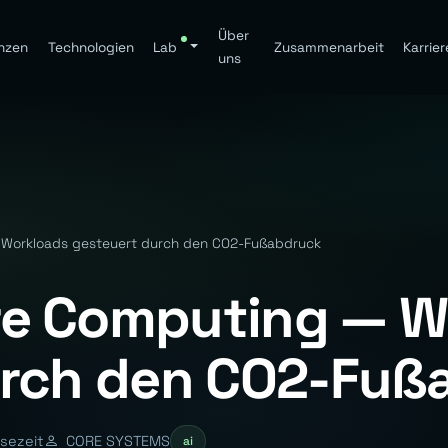
Über
nzen
Technologien
Lab
Zusammenarbeit
Karrier
uns
Workloads gesteuert durch den CO2-Fußabdruck
e Computing — W
urch den CO2-Fuß
esezeit
CORE SYSTEMS
ai