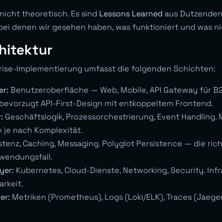
 nicht theoretisch. Es sind
Lessons Learned
aus Dutzenden 
ei denen wir gesehen haben, was funktioniert und was ni
hitektur
prise-Implementierung umfasst die folgenden Schichten:
er:
Benutzeroberfläche — Web, Mobile, API Gateway für B2
bevorzugt API-First-Design mit entkoppeltem Frontend.
:
Geschäftslogik, Prozessorchestrierung, Event Handling. 
 je nach Komplexität.
stenz, Caching, Messaging. Polyglot Persistence — die ric
wendungsfall.
yer:
Kubernetes, Cloud-Dienste, Networking, Security. Inf
arkeit.
er:
Metriken (Prometheus), Logs (Loki/ELK), Traces (Jaeg