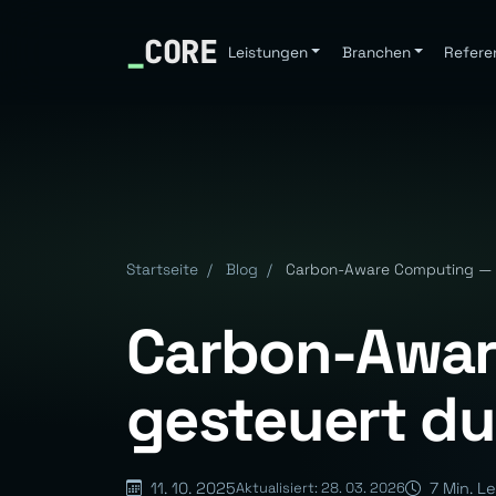
_
CORE
Leistungen
Branchen
Refere
Startseite
/
Blog
/
Carbon-Aware Computing — 
Carbon-Awar
gesteuert d
11. 10. 2025
7 Min. L
Aktualisiert: 28. 03. 2026