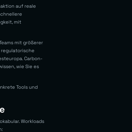
aktion auf reale
chnellere
keit, mit
Teams mit größerer
 regulatorische
esteuropa. Carbon-
ssen, wie Sie es
nkrete Tools und
e
okabular. Workloads
n: