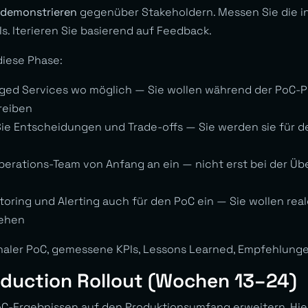
 demonstrieren
gegenüber Stakeholdern. Messen Sie die i
s. Iterieren Sie basierend auf Feedback.
diese Phase:
ged Services wo möglich — Sie wollen während der PoC-P
treiben
e Entscheidungen und Trade-offs — Sie werden sie für d
perations-Team von Anfang an ein — nicht erst bei der Üb
toring und Alerting auch für den PoC ein — Sie wollen re
sehen
onaler PoC, gemessene KPIs, Lessons Learned, Empfehlungen
oduction Rollout (Wochen 13–24)
C-Ergebnissen auf den Produktionsumfang erweitern. Hier