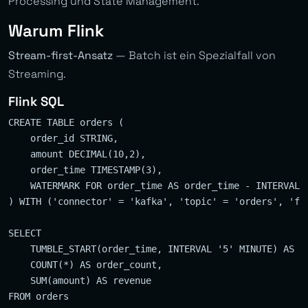
Processing und State Management.
Warum Flink
Stream-first-Ansatz
— Batch ist ein Spezialfall von
Streaming.
Flink SQL
CREATE TABLE orders (

    order_id STRING,

    amount DECIMAL(10,2),

    order_time TIMESTAMP(3),

    WATERMARK FOR order_time AS order_time - INTERVAL '
) WITH ('connector' = 'kafka', 'topic' = 'orders', 'for
SELECT

    TUMBLE_START(order_time, INTERVAL '5' MINUTE) AS wi
    COUNT(*) AS order_count,

    SUM(amount) AS revenue

FROM orders
