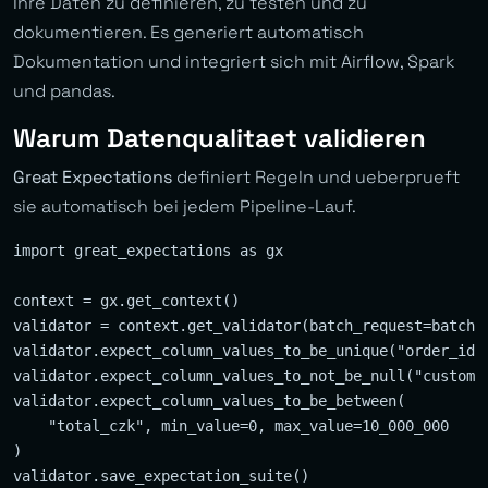
Ihre Daten zu definieren, zu testen und zu
dokumentieren. Es generiert automatisch
Dokumentation und integriert sich mit Airflow, Spark
und pandas.
Warum Datenqualitaet validieren
Great Expectations
definiert Regeln und ueberprueft
sie automatisch bei jedem Pipeline-Lauf.
import great_expectations as gx

context = gx.get_context()

validator = context.get_validator(batch_request=batch_r
validator.expect_column_values_to_be_unique("order_id")
validator.expect_column_values_to_not_be_null("customer
validator.expect_column_values_to_be_between(

    "total_czk", min_value=0, max_value=10_000_000

)
