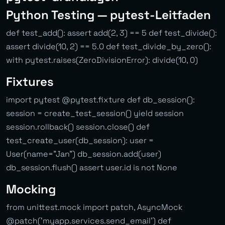
Python Testing — pytest-Leitfaden
def test_add(): assert add(2, 3) == 5 def test_divide():
assert divide(10, 2) == 5.0 def test_divide_by_zero():
with pytest.raises(ZeroDivisionError): divide(10, 0)
Fixtures
import pytest @pytest.fixture def db_session():
session = create_test_session() yield session
session.rollback() session.close() def
test_create_user(db_session): user =
User(name=”Jan”) db_session.add(user)
db_session.flush() assert user.id is not None
Mocking
from unittest.mock import patch, AsyncMock
@patch(‘myapp.services.send_email’) def