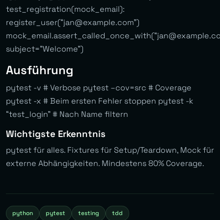
test_registration(mock_email):
register_user(“
jan@example.com
”)
mock_email.assert_called_once_with(“
jan@example.c
subject=”Welcome”)
Ausführung
pytest -v # Verbose pytest –cov=src # Coverage
pytest -x # Beim ersten Fehler stoppen pytest -k
“test_login” # Nach Name filtern
Wichtigste Erkenntnis
pytest für alles. Fixtures für Setup/Teardown, Mock für
externe Abhängigkeiten. Mindestens 80% Coverage.
python
pytest
testing
tdd