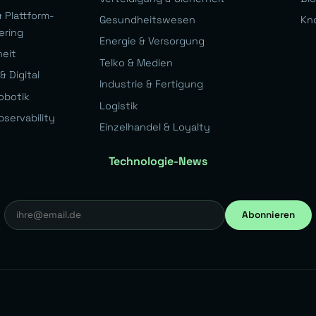
 Plattform-
Gesundheitswesen
Kn
ering
Energie & Versorgung
heit
Telko & Medien
& Digital
Industrie & Fertigung
obotik
Logistik
bservability
Einzelhandel & Loyalty
Technologie-News
Abonnieren