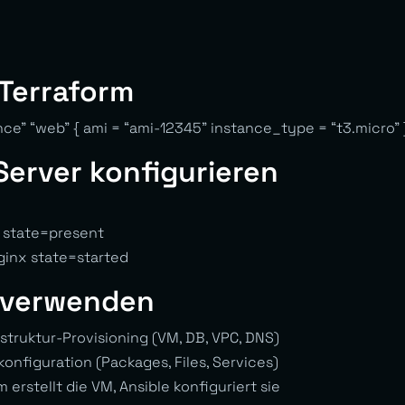
 Terraform
ce” “web” { ami = “ami-12345” instance_type = “t3.micro” 
Server konfigurieren
 state=present
ginx state=started
 verwenden
struktur-Provisioning (VM, DB, VPC, DNS)
onfiguration (Packages, Files, Services)
 erstellt die VM, Ansible konfiguriert sie