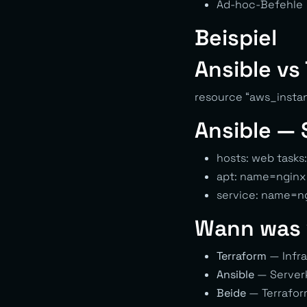
Ad-hoc-Befehle
Beispiel
Ansible vs
resource “aws_instan
Ansible — 
hosts: web tasks:
apt: name=nginx
service: name=n
Wann was
Terraform
— Infra
Ansible
— Serverk
Beide
— Terraform