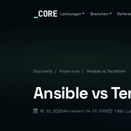
_
CORE
Leistungen
Branchen
Refere
Startseite
/
Know-how
/
Ansible vs Terraform
Ansible vs Te
16. 10. 2025
1 Min. L
Aktualisiert: 24. 03. 2026