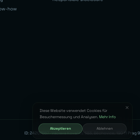
ow-how
✕
Diese Website verwendet Cookies für
Besuchermessung und Analysen.
Mehr Info
Akzeptieren
Ablehnen
ID: 24207667 · Václava Kovaříka 383, Běchovice, 190 11 Prag 9