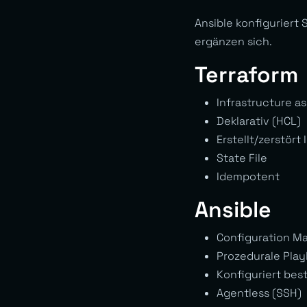
Ansible konfiguriert 
ergänzen sich.
Terraform
Infrastructure a
Deklarativ (HCL)
Erstellt/zerstört
State File
Idempotent
Ansible
Configuration M
Prozedurale Pla
Konfiguriert bes
Agentless (SSH)