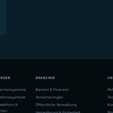
UNGEN
BRANCHEN
UN
gentensysteme
Banken & Finanzen
Re
ationssysteme
Versicherungen
Te
lattform &
Öffentliche Verwaltung
Ko
ation
Verteidigung & Sicherheit
Bl