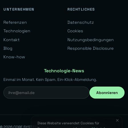
UNTERNEHMEN
RECHTLICHES
Referenzen
Datenschutz
Technologien
Cookies
Kontakt
Nutzungsbedingungen
Blog
Responsible Disclosure
Know-how
Technologie-News
Einmal im Monat. Kein Spam. Ein-Klick-Abmeldung.
Abonnieren
✕
Diese Website verwendet Cookies für
© 2026 CORE SYSTEMS s.r.o. Alle Rechte vorbehalten.